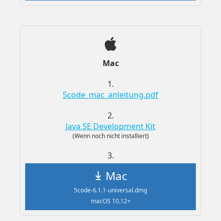
Mac
1.
5code_mac_anleitung.pdf
2.
Java SE Development Kit
(Wenn noch nicht installiert)
3.
Mac
5code-6.1.1-universal.dmg
macOS 10.12+